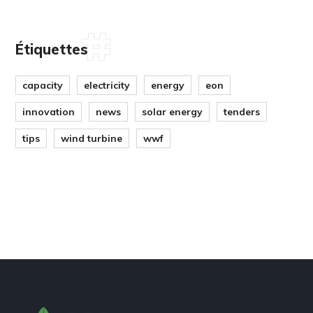
Étiquettes
capacity
electricity
energy
eon
innovation
news
solar energy
tenders
tips
wind turbine
wwf