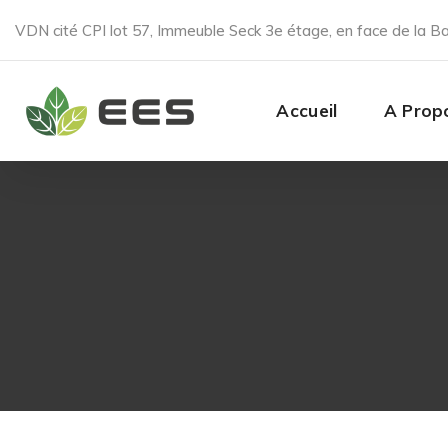
VDN cité CPI lot 57, Immeuble Seck 3e étage, en face de la B
Accueil
A Prop