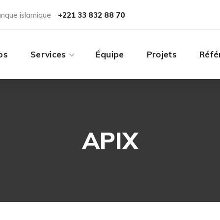
Contact
anque islamique
+221 33 832 88 70
os
Services
Équipe
Projets
Réfé
APIX