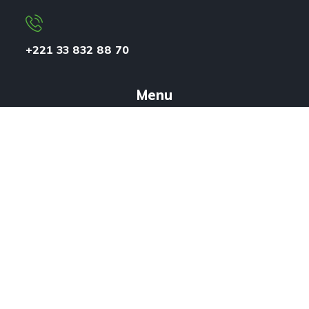
+221 33 832 88 70
Menu
Accueil
A Propos
Services
Équipe
Projets
Références
Contact