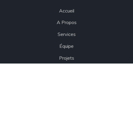
Accueil
A Propos
Services
Équipe
Projets
Références
Contact
Copyright © 2021 Cabinet Engineering & Environment
Services par
CAPTIVIS Design
. Tous droits réservés